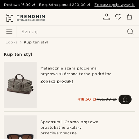
Dostawa
16,99 zł
- Bezpłatna ponad
220,00 zł
-
Zobacz opcje wysyłki
Szukaj
Looks
Kup ten styl
Kup ten styl
Metalicznie szara płócienna i
brązowa skórzana torba podróżna
Zobacz produkt
418,50 zł
465,00 zł
Spectrum | Czarno-brązowe
prostokątne okulary
przeciwsłoneczne