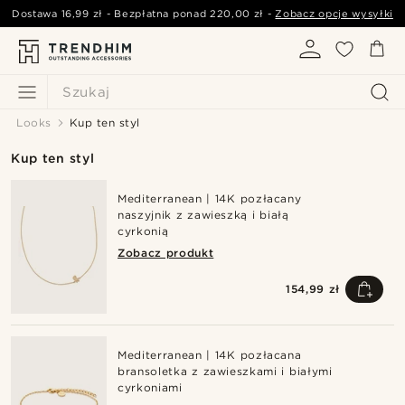
Dostawa
16,99 zł
- Bezpłatna ponad
220,00 zł
-
Zobacz opcje wysyłki
Szukaj
Looks
Kup ten styl
Kup ten styl
Mediterranean | 14K pozłacany
naszyjnik z zawieszką i białą
cyrkonią
Zobacz produkt
154,99 zł
Mediterranean | 14K pozłacana
bransoletka z zawieszkami i białymi
cyrkoniami