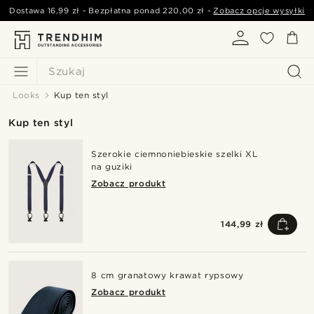
Dostawa
16,99 zł
- Bezpłatna ponad
220,00 zł
-
Zobacz opcje wysyłki
Szukaj
Looks
Kup ten styl
Kup ten styl
Szerokie ciemnoniebieskie szelki XL
na guziki
Zobacz produkt
144,99 zł
8 cm granatowy krawat rypsowy
Zobacz produkt