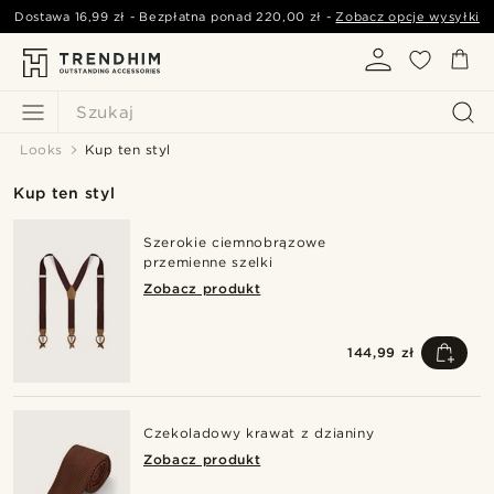
Dostawa
16,99 zł
- Bezpłatna ponad
220,00 zł
-
Zobacz opcje wysyłki
Szukaj
Looks
Kup ten styl
Kup ten styl
Szerokie ciemnobrązowe
przemienne szelki
Zobacz produkt
144,99 zł
Czekoladowy krawat z dzianiny
Zobacz produkt