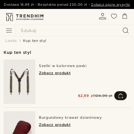
Dostawa
16,99 zł
- Bezpłatna ponad
220,00 zł
-
Zobacz opcje wysyłki
Szukaj
Looks
Kup ten styl
Kup ten styl
Szelki w kolorowe paski
Zobacz produkt
62,99 zł
104,99 zł
Burgundowy krawat dzianinowy
Zobacz produkt