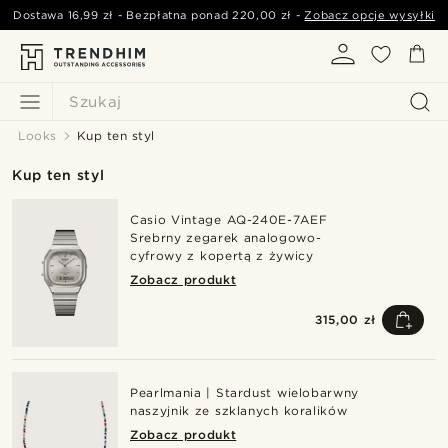
Dostawa
16,99 zł
- Bezpłatna ponad
220,00 zł
-
Zobacz opcje wysyłki
Szukaj
Looks
Kup ten styl
Kup ten styl
Casio Vintage AQ-240E-7AEF
Srebrny zegarek analogowo-
cyfrowy z kopertą z żywicy
Zobacz produkt
315,00 zł
Pearlmania | Stardust wielobarwny
naszyjnik ze szklanych koralików
Zobacz produkt