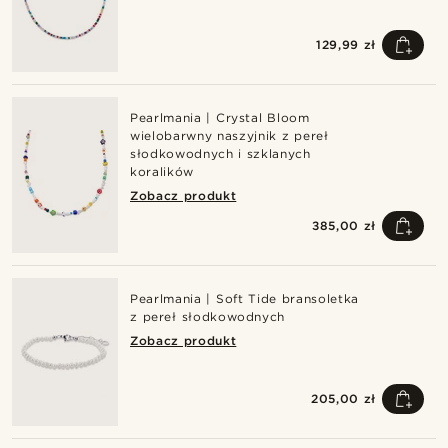
129,99 zł
Pearlmania | Crystal Bloom
wielobarwny naszyjnik z pereł
słodkowodnych i szklanych
koralików
Zobacz produkt
385,00 zł
Pearlmania | Soft Tide bransoletka
z pereł słodkowodnych
Zobacz produkt
205,00 zł