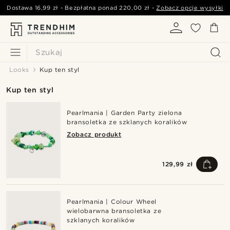
Dostawa
16,99 zł
- Bezpłatna ponad
220,00 zł
-
Zobacz opcje wysyłki
Szukaj
Looks
Kup ten styl
Kup ten styl
Pearlmania | Garden Party zielona
bransoletka ze szklanych koralików
Zobacz produkt
129,99 zł
Pearlmania | Colour Wheel
wielobarwna bransoletka ze
szklanych koralików