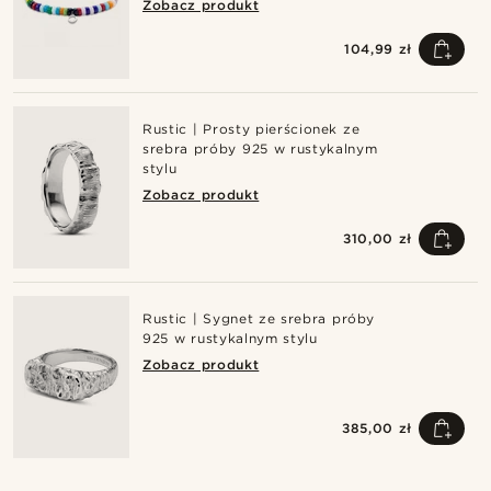
Zobacz produkt
104,99 zł
Rustic | Prosty pierścionek ze
srebra próby 925 w rustykalnym
stylu
Zobacz produkt
310,00 zł
Rustic | Sygnet ze srebra próby
925 w rustykalnym stylu
Zobacz produkt
385,00 zł
Kup ten styl
Ku