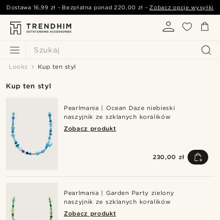
Dostawa
16,99 zł
- Bezpłatna ponad
220,00 zł
-
Zobacz opcje wysyłki
Szukaj
Looks
Kup ten styl
Kup ten styl
Pearlmania | Ocean Daze niebieski
naszyjnik ze szklanych koralików
Zobacz produkt
230,00 zł
Pearlmania | Garden Party zielony
naszyjnik ze szklanych koralików
Zobacz produkt