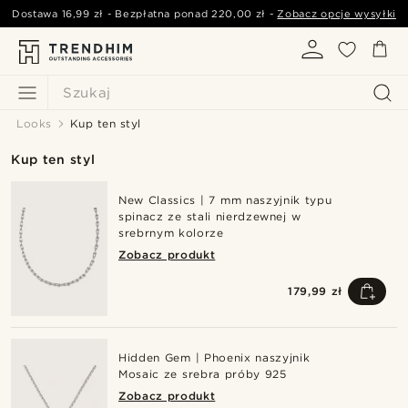
Dostawa
16,99 zł
- Bezpłatna ponad
220,00 zł
-
Zobacz opcje wysyłki
Szukaj
Looks
Kup ten styl
Kup ten styl
New Classics | 7 mm naszyjnik typu
spinacz ze stali nierdzewnej w
srebrnym kolorze
Zobacz produkt
179,99 zł
Hidden Gem | Phoenix naszyjnik
Mosaic ze srebra próby 925
Zobacz produkt