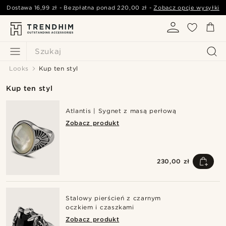
Dostawa
16,99 zł
- Bezpłatna ponad
220,00 zł
-
Zobacz opcje wysyłki
Szukaj
Looks
Kup ten styl
Kup ten styl
Atlantis | Sygnet z masą perłową
Zobacz produkt
230,00 zł
Stalowy pierścień z czarnym
oczkiem i czaszkami
Zobacz produkt