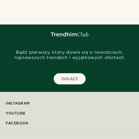
@marcossapere
@kevinmistryy
@marcossapere
@Olivergeorgems
@seb_reyneke_
@seb_reyneke_
@alessandro_casiglia
Bądź pierwszy, który dowie się o nowościach,
najnowszych trendach i wyjątkowych ofertach
DOŁĄCZ
INSTAGRAM
YOUTUBE
FACEBOOK