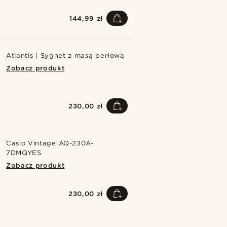
144,99 zł
Atlantis | Sygnet z masą perłową
Zobacz produkt
230,00 zł
Casio Vintage AQ-230A-
7DMQYES
Zobacz produkt
230,00 zł
Kup ten styl
Kup ten 