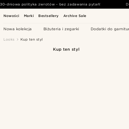
30-dniowa polityka zwrotów - bez zadawania pytań!
D
Nowości
Marki
Bestsellery
Archive Sale
Nowa kolekcja
Biżuteria i zegarki
Dodatki do garnitu
Looks
Kup ten styl
Kup ten styl