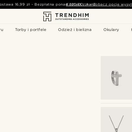
ostawa
16,99 zł
-
Bezpłatna ponad
Kontakt z nami
220,00 zł
-
Zobacz opcje wysył
ru
Torby i portfele
Odzież i bielizna
Okulary