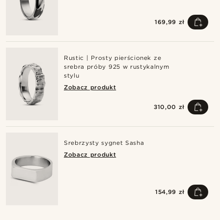
169,99 zł
Rustic | Prosty pierścionek ze
srebra próby 925 w rustykalnym
stylu
Zobacz produkt
310,00 zł
Srebrzysty sygnet Sasha
Zobacz produkt
154,99 zł
Kup ten styl
Ku