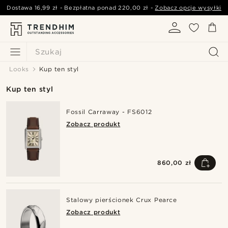
Dostawa
16,99 zł
- Bezpłatna ponad
220,00 zł
-
Zobacz opcje wysyłki
Szukaj
Looks
Kup ten styl
Kup ten styl
Fossil Carraway - FS6012
Zobacz produkt
860,00 zł
Stalowy pierścionek Crux Pearce
Zobacz produkt