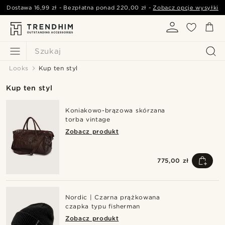
Dostawa
16,99 zł
- Bezpłatna ponad
220,00 zł
-
Zobacz opcje wysyłki
Szukaj
Looks
Kup ten styl
Kup ten styl
Koniakowo-brązowa skórzana
torba vintage
Zobacz produkt
775,00 zł
Nordic | Czarna prążkowana
czapka typu fisherman
Zobacz produkt