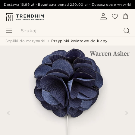
Dostawa
16,99 zł
- Bezpłatna ponad
220,00 zł
-
Zobacz opcje wysyłki
Szukaj
Szpilki do marynarki
Przypinki kwiatowe do klapy