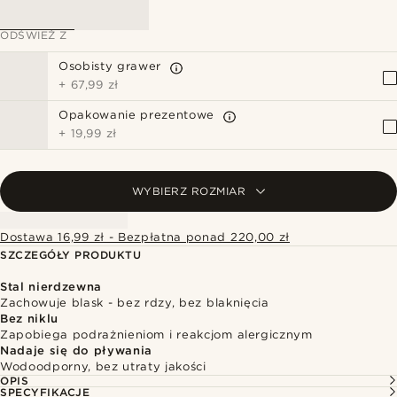
ODŚWIEŻ Z
Osobisty grawer
+
67,99 zł
Opakowanie prezentowe
+
19,99 zł
WYBIERZ ROZMIAR
Dostawa 16,99 zł - Bezpłatna ponad 220,00 zł
SZCZEGÓŁY PRODUKTU
Stal nierdzewna
Zachowuje blask - bez rdzy, bez blaknięcia
Bez niklu
Zapobiega podrażnieniom i reakcjom alergicznym
Nadaje się do pływania
Wodoodporny, bez utraty jakości
OPIS
SPECYFIKACJE