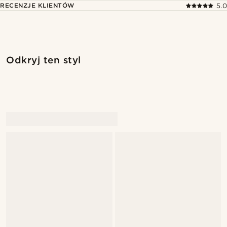
RECENZJE KLIENTÓW
5.0
Kup ten styl
Kup 
Odkryj ten styl
@alessandro_casiglia
@alessandro_casigl