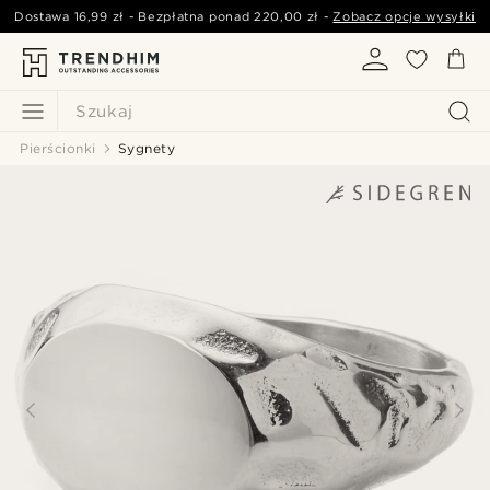
Dostawa
16,99 zł
- Bezpłatna ponad
220,00 zł
-
Zobacz opcje wysyłki
Szukaj
Pierścionki
Sygnety