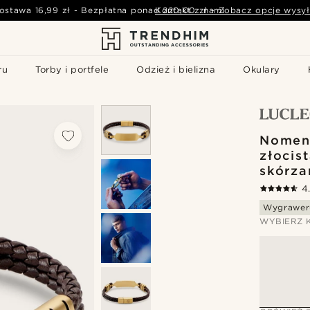
ostawa
16,99 zł
-
Bezpłatna ponad
Kontakt z nami
220,00 zł
-
Zobacz opcje wysył
ru
Torby i portfele
Odzież i bielizna
Okulary
Nomen
złocis
skórza
4
Wygrawer
WYBIERZ 