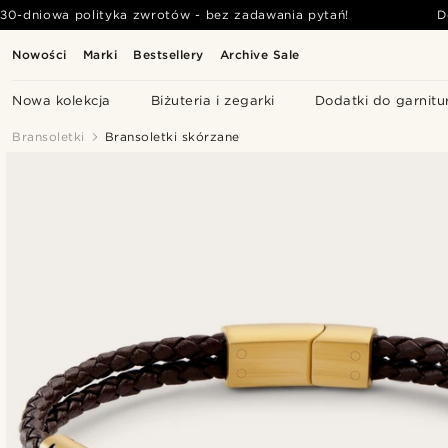
30-dniowa polityka zwrotów - bez zadawania pytań!
D
Nowości
Marki
Bestsellery
Archive Sale
Nowa kolekcja
Biżuteria i zegarki
Dodatki do garnitu
Bransoletki
Bransoletki skórzane