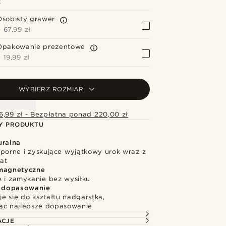
Z
Osobisty grawer
+
67,99 zł
Opakowanie prezentowe
+
19,99 zł
WYBIERZ ROZMIAR
6,99 zł - Bezpłatna ponad 220,00 zł
Y PRODUKTU
uralna
dporne i zyskujące wyjątkowy urok wraz z
at
magnetyczne
e i zamykanie bez wysiłku
dopasowanie
e się do kształtu nadgarstka,
ąc najlepsze dopasowanie
ACJE