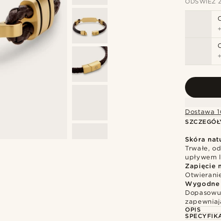
ODŚWIEŻ 
Dostawa 1
SZCZEGÓŁ
Skóra nat
Trwałe, o
upływem l
Zapięcie 
Otwierani
Wygodne 
Dopasowuj
zapewniaj
OPIS
SPECYFIK