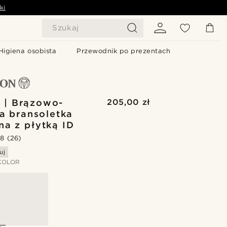
ki
Szukaj
Higiena osobista
Przewodnik po prezentach
 | Brązowo-
205,00 zł
ta bransoletka
na z płytką ID
.8
(26)
uj
KOLOR