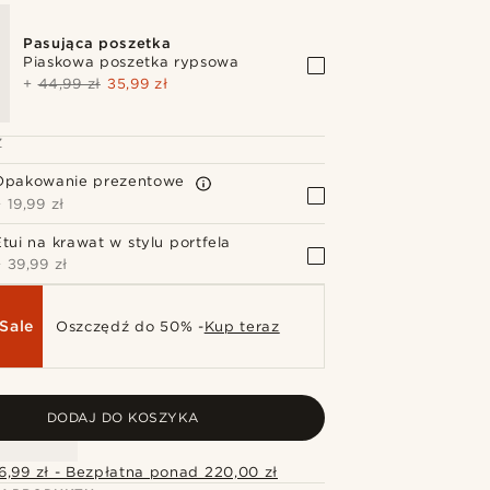
Pasująca poszetka
Piaskowa poszetka rypsowa
+
44,99 zł
35,99 zł
Z
Opakowanie prezentowe
+
19,99 zł
Etui na krawat w stylu portfela
+
39,99 zł
Sale
Oszczędź do 50% -
Kup teraz
DODAJ DO KOSZYKA
6,99 zł - Bezpłatna ponad 220,00 zł