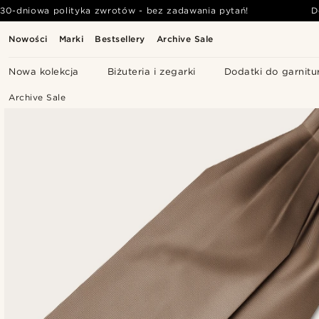
30-dniowa polityka zwrotów - bez zadawania pytań!
D
Nowości
Marki
Bestsellery
Archive Sale
Nowa kolekcja
Biżuteria i zegarki
Dodatki do garnitu
Archive Sale