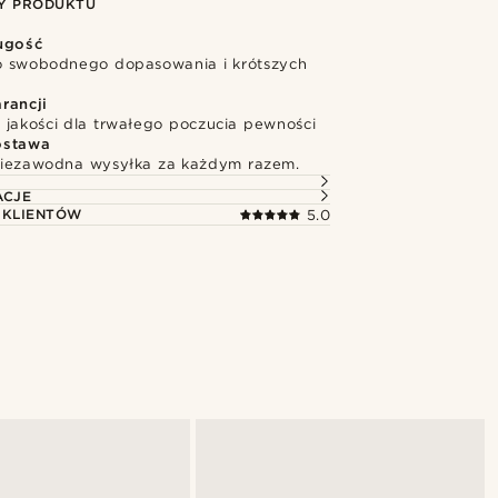
Y PRODUKTU
ugość
o swobodnego dopasowania i krótszych
rancji
 jakości dla trwałego poczucia pewności
ostawa
niezawodna wysyłka za każdym razem.
ACJE
 KLIENTÓW
5.0