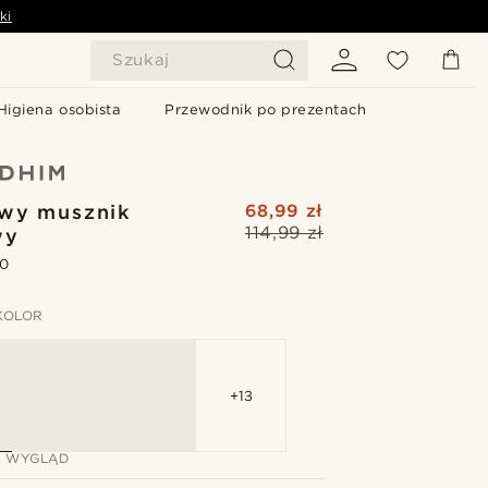
ki
Szukaj
Higiena osobista
Przewodnik po prezentach
wy musznik
68,99 zł
114,99 zł
wy
.0
KOLOR
+13
J WYGLĄD