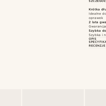
SZCZEGÓŁ
Krótka dł
Idealne d
oprawek
2 lata gwa
Gwarancja
Szybka d
Szybka i 
OPIS
SPECYFIK
RECENZJE