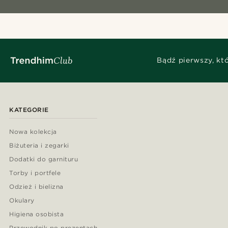
Bądź pierwszy, kt
KATEGORIE
Nowa kolekcja
Biżuteria i zegarki
Dodatki do garnituru
Torby i portfele
Odzież i bielizna
Okulary
Higiena osobista
Przewodnik po prezentach