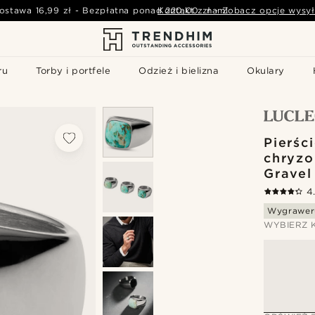
ostawa
16,99 zł
-
Bezpłatna ponad
Kontakt z nami
220,00 zł
-
Zobacz opcje wysył
ru
Torby i portfele
Odzież i bielizna
Okulary
Pierśc
chryzo
Gravel
4
Wygrawer
WYBIERZ 