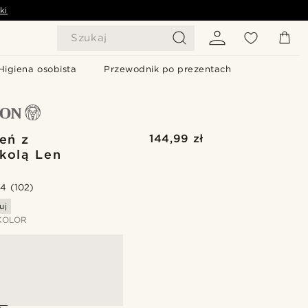
ki
Szukaj
Higiena osobista
Przewodnik po prezentach
ień z
144,99 zł
kolą Len
.4
(102)
uj
KOLOR