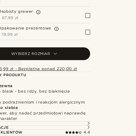
Z
Osobisty grawer
+
67,99 zł
Opakowanie prezentowe
+
19,99 zł
WYBIERZ ROZMIAR
6,99 zł - Bezpłatna ponad 220,00 zł
Y PRODUKTU
dzewna
blask - bez rdzy, bez blaknięcia
 podrażnieniom i reakcjom alergicznym
o siebie
wer, aby nadać przedmiotowi naprawdę
harakter
ACJE
 KLIENTÓW
4.4