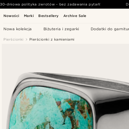
30-dniowa polityka zwrotów - bez zadawania pytań!
D
Nowości
Marki
Bestsellery
Archive Sale
Nowa kolekcja
Biżuteria i zegarki
Dodatki do garnitu
Pierścionki
Pierścionki z kamieniami