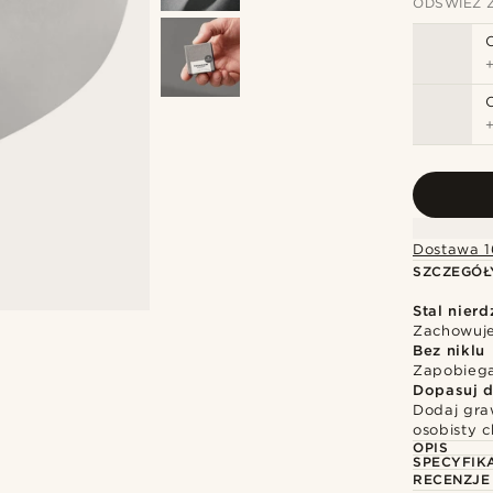
ODŚWIEŻ 
Dostawa 1
SZCZEGÓŁ
Stal nier
Zachowuje 
Bez niklu
Zapobiega
Dopasuj d
Dodaj gra
osobisty c
OPIS
SPECYFIK
RECENZJE