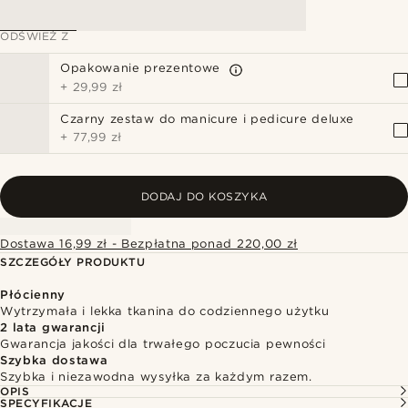
ODŚWIEŻ Z
Opakowanie prezentowe
+
29,99 zł
Czarny zestaw do manicure i pedicure deluxe
+
77,99 zł
DODAJ DO KOSZYKA
Dostawa 16,99 zł - Bezpłatna ponad 220,00 zł
SZCZEGÓŁY PRODUKTU
Płócienny
Wytrzymała i lekka tkanina do codziennego użytku
2 lata gwarancji
Gwarancja jakości dla trwałego poczucia pewności
Szybka dostawa
Szybka i niezawodna wysyłka za każdym razem.
OPIS
SPECYFIKACJE