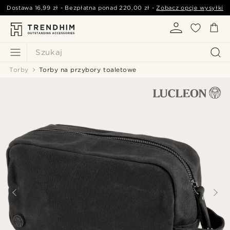
Dostawa
16,99 zł
- Bezpłatna ponad
220,00 zł
-
Zobacz opcje wysyłki
Szukaj
Torby
Torby na przybory toaletowe