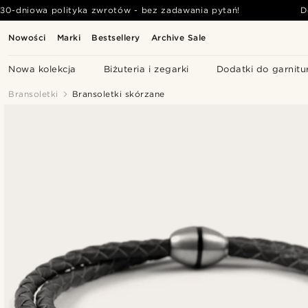
30-dniowa polityka zwrotów - bez zadawania pytań!
D
Nowości
Marki
Bestsellery
Archive Sale
Nowa kolekcja
Biżuteria i zegarki
Dodatki do garnitu
Bransoletki
Bransoletki skórzane