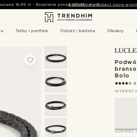
ostawa
16,99 zł
-
Bezpłatna ponad
Kontakt z nami
220,00 zł
-
Zobacz opcje wysył
ru
Torby i portfele
Odzież i bielizna
Okulary
Podwó
branso
Bolo
4
WYBIERZ 
ODŚWIEŻ 