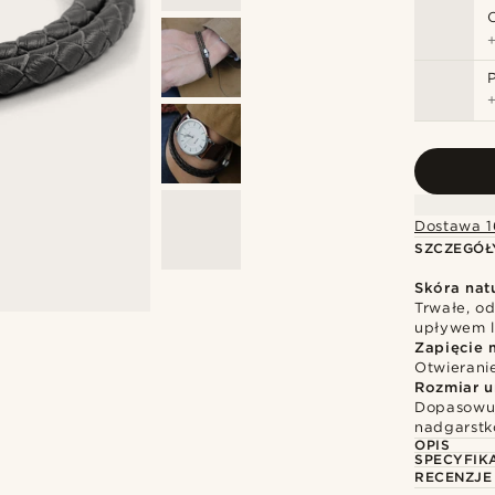
Dostawa 1
SZCZEGÓŁ
Skóra nat
Trwałe, o
upływem l
Zapięcie 
Otwierani
Rozmiar u
Dopasowuj
nadgarst
OPIS
SPECYFIK
RECENZJE