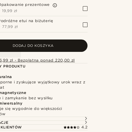
Opakowanie prezentowe
+
19,99 zł
Podróżne etui na biżuterię
+
77,99 zł
DODAJ DO KOSZYKA
6,99 zł - Bezpłatna ponad 220,00 zł
Y PRODUKTU
uralna
dporne i zyskujące wyjątkowy urok wraz z
at
magnetyczne
e i zamykanie bez wysiłku
niwersalny
e się wygodnie do większości
ków
ACJE
 KLIENTÓW
4.2