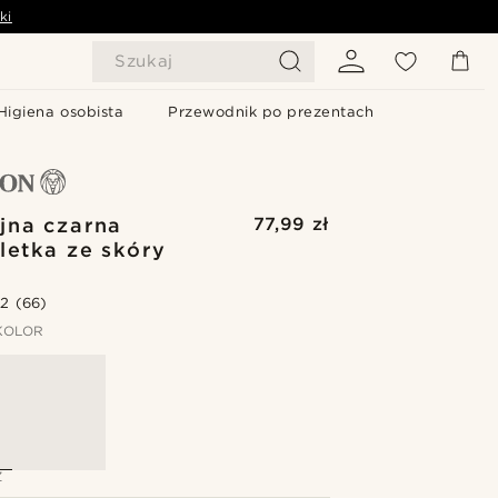
ki
Szukaj
Higiena osobista
Przewodnik po prezentach
jna czarna
77,99 zł
letka ze skóry
.2
(66)
KOLOR
Z