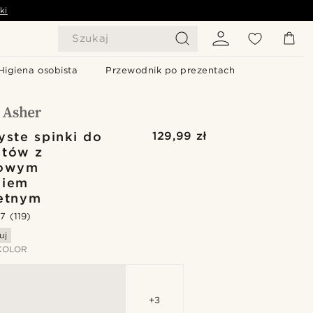
ki
Szukaj
Higiena osobista
Przewodnik po prezentach
yste spinki do
129,99 zł
etów z
sowym
niem
etnym
.7
(119)
uj
KOLOR
+3