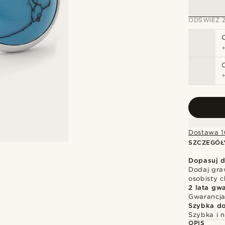
ODŚWIEŻ 
Dostawa 1
SZCZEGÓŁ
Dopasuj d
Dodaj gra
osobisty c
2 lata gwa
Gwarancja
Szybka d
Szybka i 
OPIS