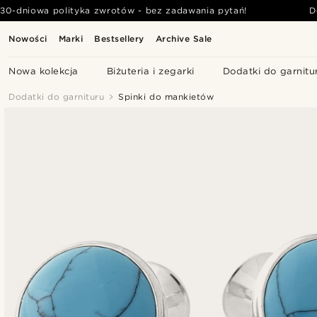
30-dniowa polityka zwrotów - bez zadawania pytań!
D
Nowości
Marki
Bestsellery
Archive Sale
Nowa kolekcja
Biżuteria i zegarki
Dodatki do garnitu
Dodatki do garnituru
Spinki do mankietów