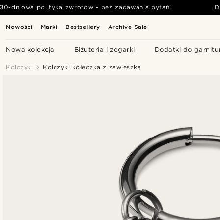
30-dniowa polityka zwrotów - bez zadawania pytań!
D
Nowości
Marki
Bestsellery
Archive Sale
Nowa kolekcja
Biżuteria i zegarki
Dodatki do garnitu
Kolczyki
Kolczyki kółeczka z zawieszką