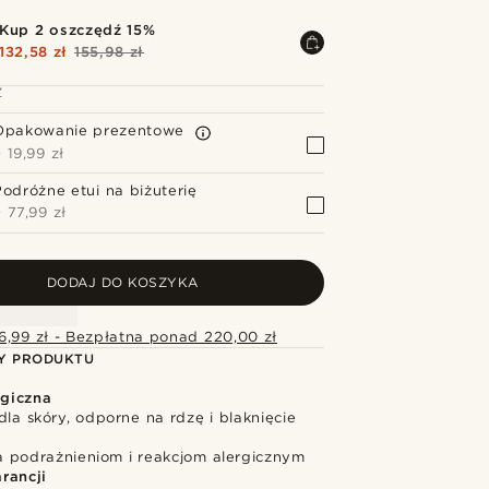
Kup 2 oszczędź 15%
132,58 zł
155,98 zł
Z
Opakowanie prezentowe
+
19,99 zł
Podróżne etui na biżuterię
+
77,99 zł
DODAJ DO KOSZYKA
6,99 zł - Bezpłatna ponad 220,00 zł
Y PRODUKTU
rgiczna
dla skóry, odporne na rdzę i blaknięcie
 podrażnieniom i reakcjom alergicznym
rancji