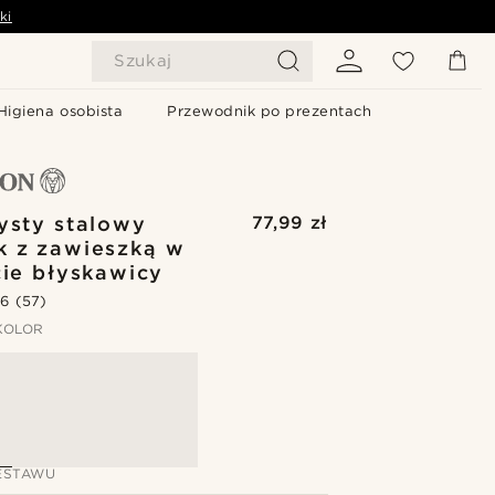
ki
Szukaj
Higiena osobista
Przewodnik po prezentach
ysty stalowy
77,99 zł
k z zawieszką w
cie błyskawicy
.6
(57)
KOLOR
ESTAWU