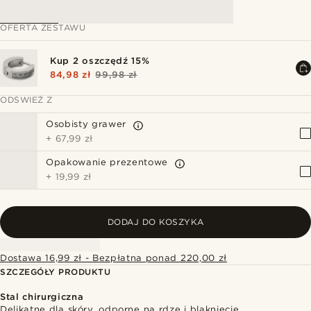
OFERTA ZESTAWU
Kup 2 oszczędź 15%
84,98 zł
99,98 zł
ODŚWIEŻ Z
Osobisty grawer
+
67,99 zł
Opakowanie prezentowe
+
19,99 zł
DODAJ DO KOSZYKA
Dostawa 16,99 zł - Bezpłatna ponad 220,00 zł
SZCZEGÓŁY PRODUKTU
Stal chirurgiczna
Delikatne dla skóry, odporne na rdzę i blaknięcie