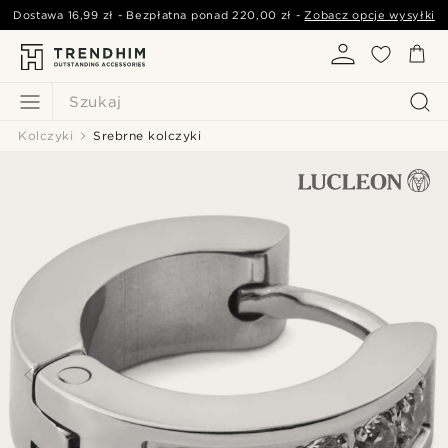
Dostawa
16,99 zł
- Bezpłatna ponad
220,00 zł
-
Zobacz opcje wysyłki
Szukaj
Kolczyki
Srebrne kolczyki