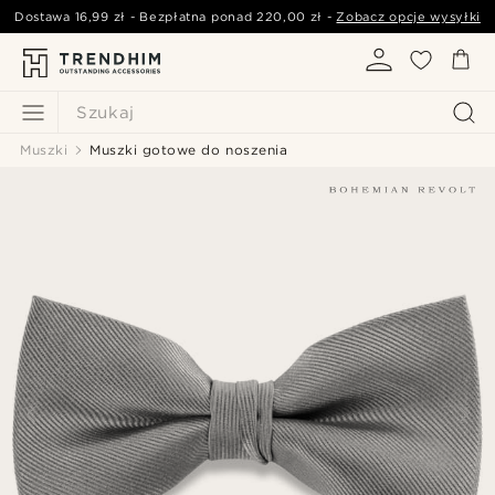
Dostawa
16,99 zł
- Bezpłatna ponad
220,00 zł
-
Zobacz opcje wysyłki
Szukaj
Muszki
Muszki gotowe do noszenia