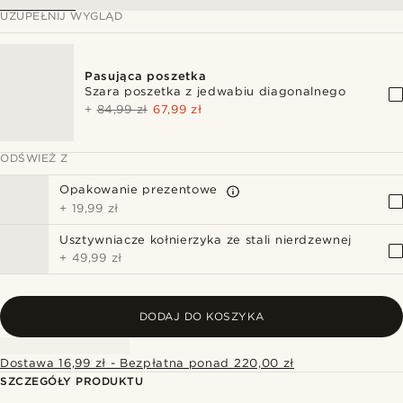
UZUPEŁNIJ WYGLĄD
Pasująca poszetka
Szara poszetka z jedwabiu diagonalnego
+
84,99 zł
67,99 zł
ODŚWIEŻ Z
Opakowanie prezentowe
+
19,99 zł
Usztywniacze kołnierzyka ze stali nierdzewnej
+
49,99 zł
DODAJ DO KOSZYKA
Dostawa 16,99 zł - Bezpłatna ponad 220,00 zł
SZCZEGÓŁY PRODUKTU