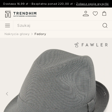
Dostawa
16,99 zł
- Bezpłatna ponad
220,00 zł
-
Zobacz opcje wysyłki
Szukaj
Nakrycia głowy
Fedory