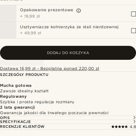
Opakowanie prezentowe
+
19,99 zł
Usztywniacze kołnierzyka ze stali nierdzewnej
+
49,99 zł
DODAJ DO KOSZYKA
Dostawa 16,99 zł - Bezpłatna ponad 220,00 zł
SZCZEGÓŁY PRODUKTU
Mucha gotowa
Zawsze idealny kształt
Regulowany
Szybka i prosta regulacja rozmiaru
2 lata gwarancji
Gwarancja jakości dla trwałego poczucia pewności
OPIS
SPECYFIKACJE
RECENZJE KLIENTÓW
4.8