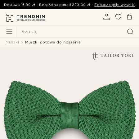
Dostawa
16,99 zł
- Bezpłatna ponad
220,00 zł
-
Zobacz opcje wysyłki
Szukaj
Muszki
Muszki gotowe do noszenia