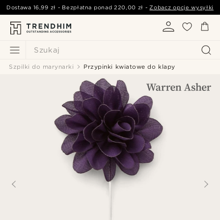
Dostawa
16,99 zł
- Bezpłatna ponad
220,00 zł
-
Zobacz opcje wysyłki
Szukaj
Szpilki do marynarki
Przypinki kwiatowe do klapy