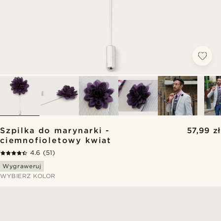
Szpilka do marynarki -
57,99 zł
ciemnofioletowy kwiat
4.6
(51)
Wygraweruj
WYBIERZ KOLOR