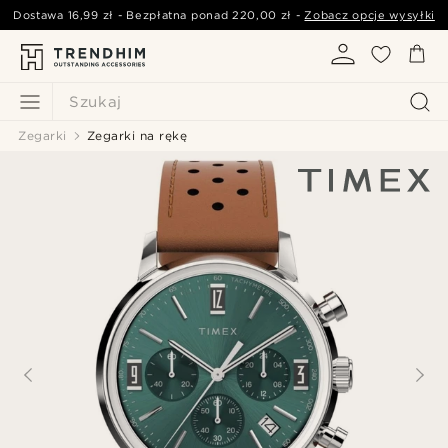
Dostawa
16,99 zł
- Bezpłatna ponad
220,00 zł
-
Zobacz opcje wysyłki
Szukaj
Zegarki
Zegarki na rękę