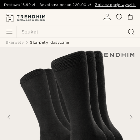
Dostawa
16,99 zł
- Bezpłatna ponad
220,00 zł
-
Zobacz opcje wysyłki
Szukaj
Skarpety
Skarpety klasyczne