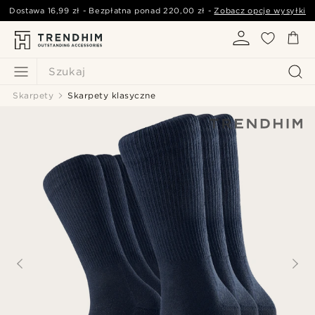
Dostawa
16,99 zł
- Bezpłatna ponad
220,00 zł
-
Zobacz opcje wysyłki
Szukaj
Skarpety
Skarpety klasyczne