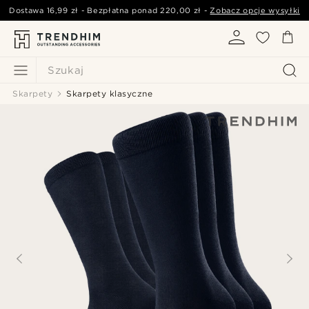
Dostawa
16,99 zł
- Bezpłatna ponad
220,00 zł
-
Zobacz opcje wysyłki
Szukaj
Skarpety
Skarpety klasyczne