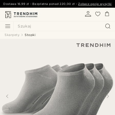
Dostawa
16,99 zł
- Bezpłatna ponad
220,00 zł
-
Zobacz opcje wysyłki
Szukaj
Skarpety
Stopki