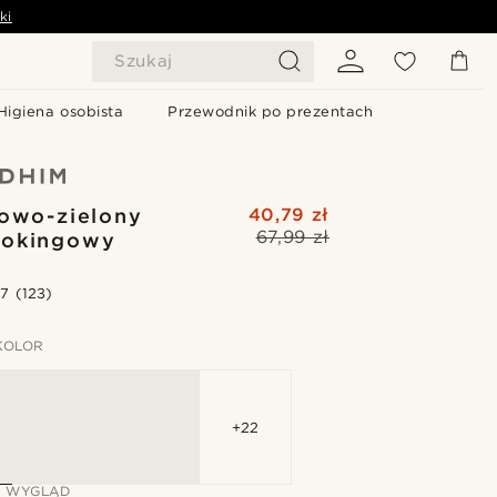
ki
Szukaj
Higiena osobista
Przewodnik po prezentach
owo-zielony
40,79 zł
67,99 zł
mokingowy
.7
(123)
KOLOR
+22
J WYGLĄD