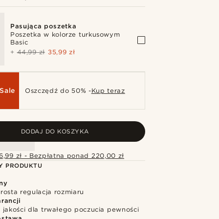
Pasująca poszetka
Poszetka w kolorze turkusowym
Basic
+
44,99 zł
35,99 zł
Sale
Oszczędź do 50% -
Kup teraz
DODAJ DO KOSZYKA
6,99 zł - Bezpłatna ponad 220,00 zł
Y PRODUKTU
ny
rosta regulacja rozmiaru
rancji
 jakości dla trwałego poczucia pewności
ostawa