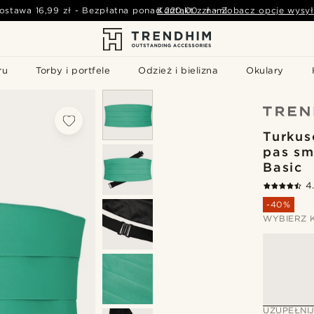
ostawa
16,99 zł
-
Bezpłatna ponad
Kontakt z nami
220,00 zł
-
Zobacz opcje wysył
ru
Torby i portfele
Odzież i bielizna
Okulary
Turkus
pas s
Basic
4
-40%
WYBIERZ 
UZUPEŁNI