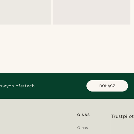
kowych ofertach
DOŁĄCZ
O NAS
Trustpilot
O nas