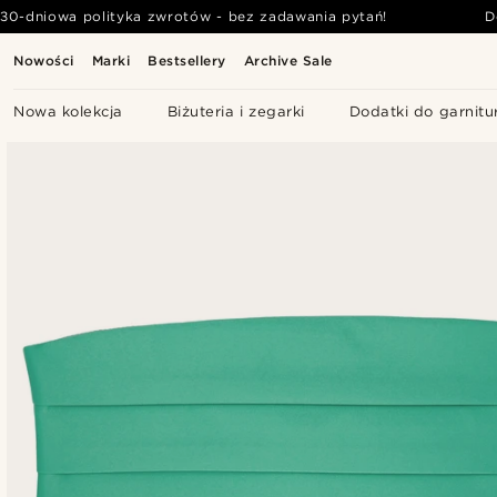
30-dniowa polityka zwrotów - bez zadawania pytań!
D
Nowości
Marki
Bestsellery
Archive Sale
Nowa kolekcja
Biżuteria i zegarki
Dodatki do garnitu