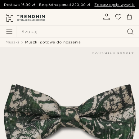
Dostawa
16,99 zł
- Bezpłatna ponad
220,00 zł
-
Zobacz opcje wysyłki
Szukaj
Muszki
Muszki gotowe do noszenia