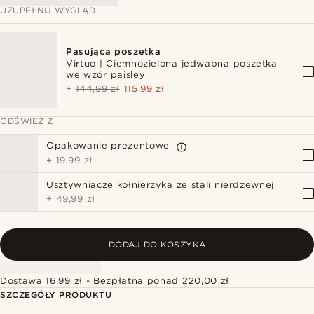
UZUPEŁNIJ WYGLĄD
Pasująca poszetka
Virtuo | Ciemnozielona jedwabna poszetka
we wzór paisley
+
144,99 zł
115,99 zł
ODŚWIEŻ Z
Opakowanie prezentowe
+
19,99 zł
Usztywniacze kołnierzyka ze stali nierdzewnej
+
49,99 zł
DODAJ DO KOSZYKA
Dostawa 16,99 zł - Bezpłatna ponad 220,00 zł
SZCZEGÓŁY PRODUKTU