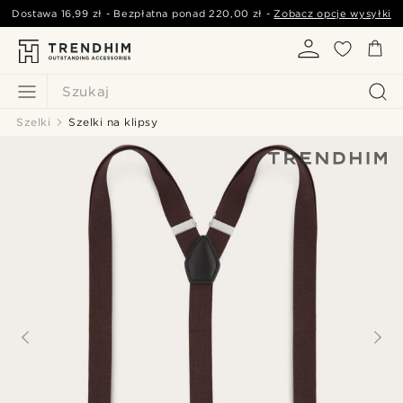
Dostawa
16,99 zł
- Bezpłatna ponad
220,00 zł
-
Zobacz opcje wysyłki
Szukaj
Szelki
Szelki na klipsy