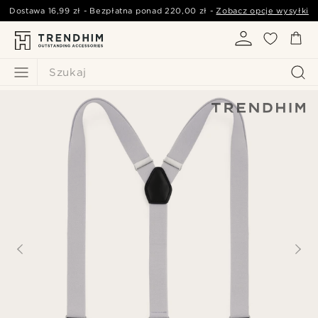
Dostawa
16,99 zł
- Bezpłatna ponad
220,00 zł
-
Zobacz opcje wysyłki
Szukaj