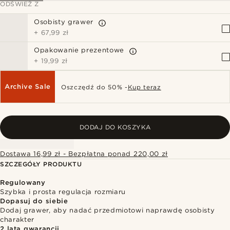
ODŚWIEŻ Z
Osobisty grawer
+
67,99 zł
Opakowanie prezentowe
+
19,99 zł
Archive Sale
Oszczędź do 50% -
Kup teraz
DODAJ DO KOSZYKA
Dostawa 16,99 zł - Bezpłatna ponad 220,00 zł
SZCZEGÓŁY PRODUKTU
Regulowany
Szybka i prosta regulacja rozmiaru
Dopasuj do siebie
Dodaj grawer, aby nadać przedmiotowi naprawdę osobisty
charakter
2 lata gwarancji