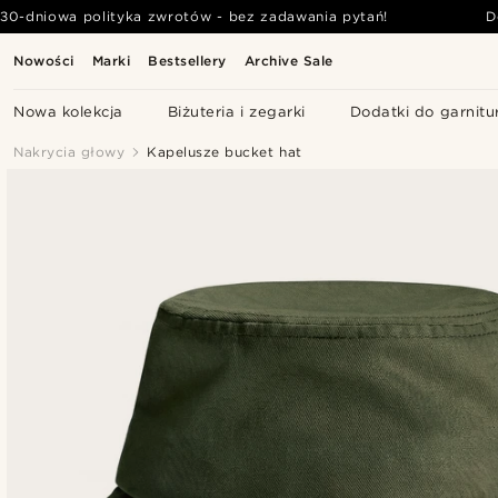
30-dniowa polityka zwrotów - bez zadawania pytań!
D
Nowości
Marki
Bestsellery
Archive Sale
Nowa kolekcja
Biżuteria i zegarki
Dodatki do garnitu
Nakrycia głowy
Kapelusze bucket hat