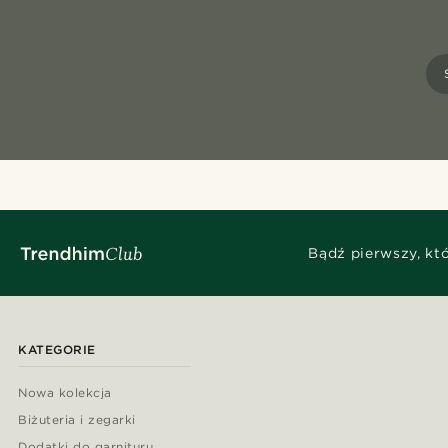
Bądź pierwszy, kt
KATEGORIE
Nowa kolekcja
Biżuteria i zegarki
Dodatki do garnituru