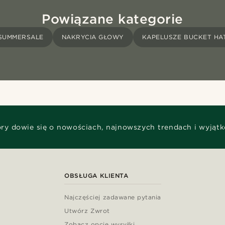
Powiązane kategorie
SUMMERSALE
NAKRYCIA GŁOWY
KAPELUSZE BUCKET HA
óry dowie się o nowościach, najnowszych trendach i wyjąt
OBSŁUGA KLIENTA
Najczęściej zadawane pytania
Utwórz Zwrot
Zobacz opcje wysyłki