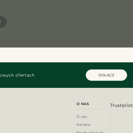
T
kowych ofertach
DOŁĄCZ
O NAS
Trustpilot
O nas
Kariera
Nowe artykuły