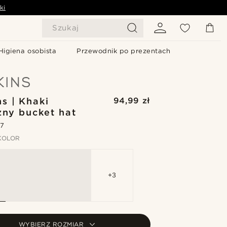
ki
Szukaj
Higiena osobista
Przewodnik po prezentach
s | Khaki
94,99 zł
zny bucket hat
.7
KOLOR
+3
WYBIERZ ROZMIAR