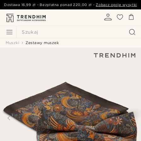
Dostawa
16,99 zł
- Bezpłatna ponad
220,00 zł
-
Zobacz opcje wysyłki
Szukaj
Muszki
Zestawy muszek