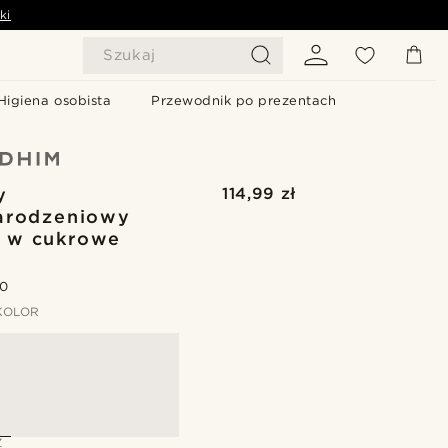
ki
Szukaj
Higiena osobista
Przewodnik po prezentach
y
114,99 zł
arodzeniowy
 w cukrowe
.0
KOLOR
Z