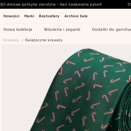
30-dniowa polityka zwrotów - bez zadawania pytań!
D
Nowości
Marki
Bestsellery
Archive Sale
Nowa kolekcja
Biżuteria i zegarki
Dodatki do garnitu
Krawaty
Świąteczne krawaty