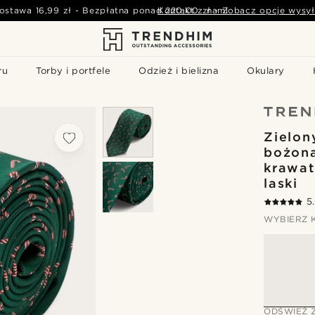
ostawa
16,99 zł
-
Bezpłatna ponad
Kontakt z nami
220,00 zł
-
Zobacz opcje wysył
ru
Torby i portfele
Odzież i bielizna
Okulary
Zielon
bożon
krawat
laski
5
WYBIERZ 
ODŚWIEŻ 