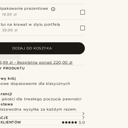
Opakowanie prezentowe
+
19,99 zł
Etui na krawat w stylu portfela
+
39,99 zł
DODAJ DO KOSZYKA
6,99 zł - Bezpłatna ponad 220,00 zł
Y PRODUKTU
wy krój
owe dopasowanie dla klasycznych
rancji
 jakości dla trwałego poczucia pewności
ostawa
niezawodna wysyłka za każdym razem.
ACJE
 KLIENTÓW
5.0