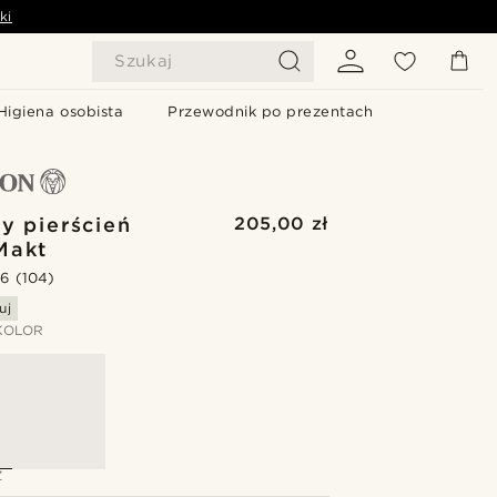
ki
Szukaj
Higiena osobista
Przewodnik po prezentach
ty pierścień
205,00 zł
Makt
.6
(104)
uj
KOLOR
Z