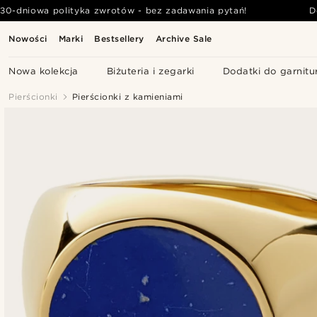
30-dniowa polityka zwrotów - bez zadawania pytań!
D
Nowości
Marki
Bestsellery
Archive Sale
Nowa kolekcja
Biżuteria i zegarki
Dodatki do garnitu
Pierścionki
Pierścionki z kamieniami