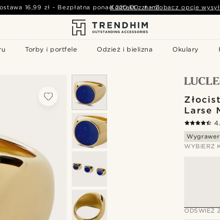
ostawa
16,99 zł
-
Bezpłatna ponad
Kontakt z nami
220,00 zł
-
Zobacz opcje wysył
ru
Torby i portfele
Odzież i bielizna
Okulary
Złocis
Larse 
4
Wygrawer
WYBIERZ 
ODŚWIEŻ 