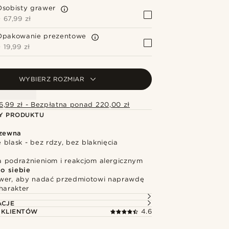
Osobisty grawer
+
67,99 zł
Opakowanie prezentowe
+
19,99 zł
WYBIERZ ROZMIAR
6,99 zł - Bezpłatna ponad 220,00 zł
Y PRODUKTU
dzewna
blask - bez rdzy, bez blaknięcia
 podrażnieniom i reakcjom alergicznym
o siebie
wer, aby nadać przedmiotowi naprawdę
harakter
ACJE
 KLIENTÓW
4.6