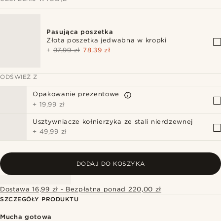
Pasująca poszetka
Złota poszetka jedwabna w kropki
+
97,99 zł
78,39 zł
ODŚWIEŻ Z
Opakowanie prezentowe
+
19,99 zł
Usztywniacze kołnierzyka ze stali nierdzewnej
+
49,99 zł
DODAJ DO KOSZYKA
Dostawa 16,99 zł - Bezpłatna ponad 220,00 zł
SZCZEGÓŁY PRODUKTU
Mucha gotowa