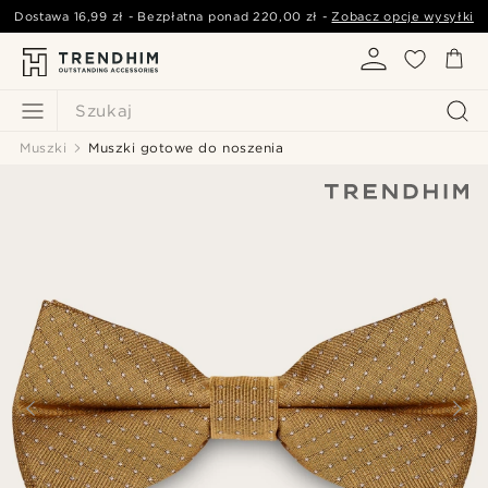
Dostawa
16,99 zł
- Bezpłatna ponad
220,00 zł
-
Zobacz opcje wysyłki
Szukaj
Muszki
Muszki gotowe do noszenia