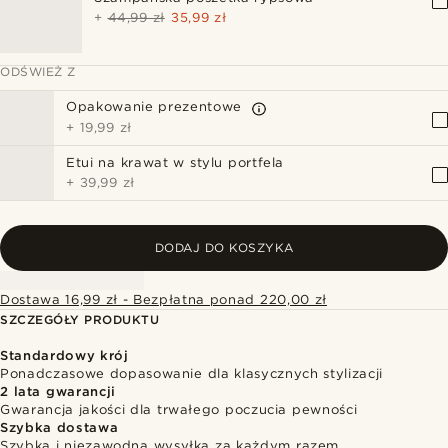
+
44,99 zł
35,99 zł
ODŚWIEŻ Z
Opakowanie prezentowe
+
19,99 zł
Etui na krawat w stylu portfela
+
39,99 zł
DODAJ DO KOSZYKA
Dostawa 16,99 zł - Bezpłatna ponad 220,00 zł
SZCZEGÓŁY PRODUKTU
Standardowy krój
Ponadczasowe dopasowanie dla klasycznych stylizacji
2 lata gwarancji
Gwarancja jakości dla trwałego poczucia pewności
Szybka dostawa
Szybka i niezawodna wysyłka za każdym razem.