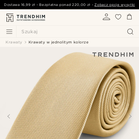
Dostawa
16,99 zł
- Bezpłatna ponad
220,00 zł
-
Zobacz opcje wysyłki
Szukaj
Krawaty
Krawaty w jednolitym kolorze