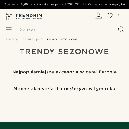
Dostawa
16,99 zł
- Bezpłatna ponad
220,00 zł
-
Zobacz opcje wysyłki
Szukaj
Trendy i inspiracje
Trendy sezonowe
TRENDY SEZONOWE
Najpopularniejsze akcesoria w całej Europie
Modne akcesoria dla mężczyzn w tym roku