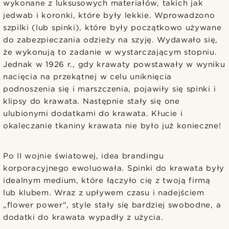
wykonane z luksusowych materiałów, takich jak
jedwab i koronki, które były lekkie. Wprowadzono
szpilki (lub spinki), które były początkowo używane
do zabezpieczania odzieży na szyję. Wydawało się,
że wykonują to zadanie w wystarczającym stopniu.
Jednak w 1926 r., gdy krawaty powstawały w wyniku
nacięcia na przekątnej w celu uniknięcia
podnoszenia się i marszczenia, pojawiły się spinki i
klipsy do krawata. Następnie stały się one
ulubionymi dodatkami do krawata. Kłucie i
okaleczanie tkaniny krawata nie było już konieczne!
Po II wojnie światowej, idea brandingu
korporacyjnego ewoluowała. Spinki do krawata były
idealnym medium, które łączyło cię z twoją firmą
lub klubem. Wraz z upływem czasu i nadejściem
„flower power", style stały się bardziej swobodne, a
dodatki do krawata wypadły z użycia.