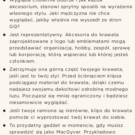
akcesorium, stanowi sprytny sposób na wyrażenie
własnego stylu. Jaki mężczyzna nie chce
wyglądać, jakby właśnie nie wyszedł ze stron
GQ?
Jest reprezentatywny. Akcesoria do krawata
zaprojektowane z logo lub emblematami mogą
przedstawiać organizację, hobby, zespół, sprawę
lub korporację, którą wspierasz lub której jesteś
członkiem.
Zatrzymuje ona górną część twojego krawata,
jeśli jest to twój styl. Przed ściśnięciem klipsa
podciągasz materiał do krawata, dzięki czemu
nadajesz swojemu dekoltowi odrobinę modnego
luzu. Poczujesz się mniej ograniczony i będziesz
niesamowicie wyglądać.
Jeśli twoje ramiona są nierówne, klips do krawata
pomoże ci wyprostować twój krawat do siebie.
To przydatny gadżet w momencie, gdy musisz
sprawdzić się jako MacGyver. Przykładowo