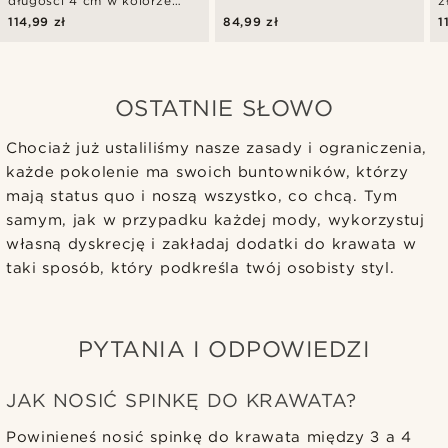
długości 4 cm w kolorze
z
polerowanego srebra
114,99 zł
84,99 zł
1
OSTATNIE SŁOWO
Chociaż już ustaliliśmy nasze zasady i ograniczenia,
każde pokolenie ma swoich buntowników, którzy
mają status quo i noszą wszystko, co chcą. Tym
samym, jak w przypadku każdej mody, wykorzystuj
własną dyskrecję i zakładaj dodatki do krawata w
taki sposób, który podkreśla twój osobisty styl.
PYTANIA I ODPOWIEDZI
JAK NOSIĆ SPINKĘ DO KRAWATA?
Powinieneś nosić spinkę do krawata między 3 a 4