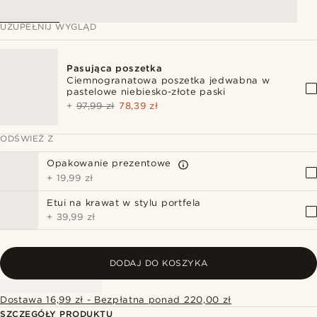
UZUPEŁNIJ WYGLĄD
Pasująca poszetka
Ciemnogranatowa poszetka jedwabna w
pastelowe niebiesko-złote paski
+
97,99 zł
78,39 zł
ODŚWIEŻ Z
Opakowanie prezentowe
+
19,99 zł
Etui na krawat w stylu portfela
+
39,99 zł
DODAJ DO KOSZYKA
Dostawa 16,99 zł - Bezpłatna ponad 220,00 zł
SZCZEGÓŁY PRODUKTU