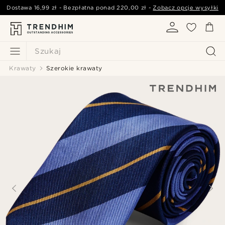
Dostawa
16,99 zł
- Bezpłatna ponad
220,00 zł
-
Zobacz opcje wysyłki
Szukaj
Krawaty
Szerokie krawaty