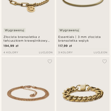
Wygraweruj
Wygraweruj
Złocista bransoletka z
Essentials | 3 mm złocista
łańcuszkiem krawężnikowym i
bransoletka wężyk
kablowym z zawieszką z
194,99 zł
117,99 zł
uśmiechem Clarke Amager
4 KOLORY
LUCLEON
3 KOLORY
LUCLEON