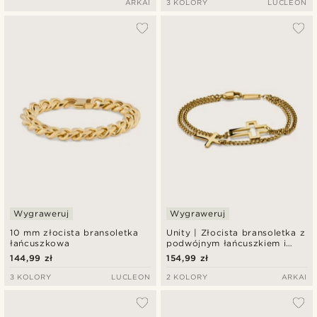
ARKAI
3 KOLORY
LUCLEON
Wygraweruj
Wygraweruj
10 mm złocista bransoletka
Unity | Złocista bransoletka z
łańcuszkowa
podwójnym łańcuszkiem i
krzyżykiem
144,99 zł
154,99 zł
3 KOLORY
LUCLEON
2 KOLORY
ARKAI