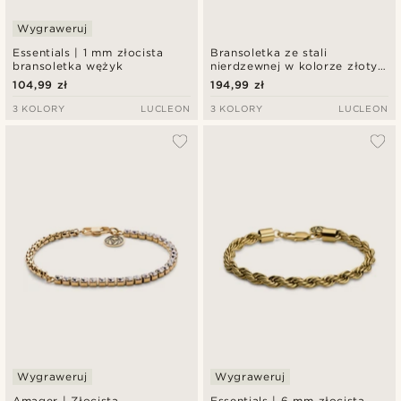
Wygraweruj
Essentials | 1 mm złocista
Bransoletka ze stali
bransoletka wężyk
nierdzewnej w kolorze złotym
z zatrzaskowym zapięciem
104,99 zł
194,99 zł
3 KOLORY
LUCLEON
3 KOLORY
LUCLEON
Wygraweruj
Wygraweruj
Amager | Złocista
Essentials | 6 mm złocista