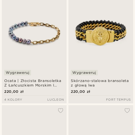
Wygraweruj
Wygraweruj
Ocata | Złocista Bransoletka
Skórzano-stalowa bransoleta
Z Łańcuszkiem Morskim I
z głową lwa
Czarnymi Perłami
220,00 zł
220,00 zł
4 KOLORY
LUCLEON
FORT TEMPUS