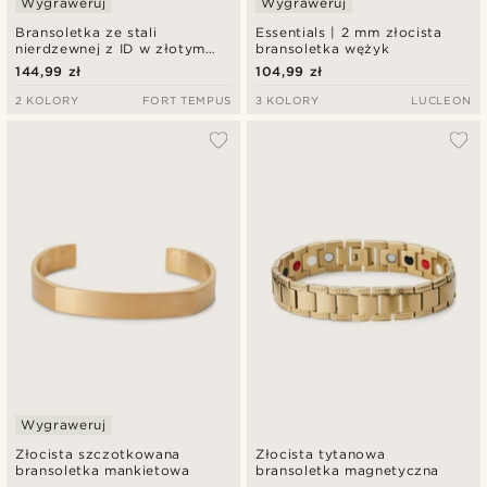
Wygraweruj
Wygraweruj
Bransoletka ze stali
Essentials | 2 mm złocista
nierdzewnej z ID w złotym
bransoletka wężyk
tonie 10 mm
144,99 zł
104,99 zł
2 KOLORY
FORT TEMPUS
3 KOLORY
LUCLEON
Wygraweruj
Złocista szczotkowana
Złocista tytanowa
bransoletka mankietowa
bransoletka magnetyczna