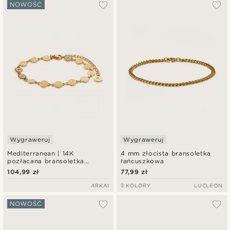
Najbardziej popularne
NOWOŚĆ
Najnowsze
Najniższa cena
Najwyższa cena
Wygraweruj
Wygraweruj
Mediterranean | 14K
4 mm złocista bransoletka
pozłacana bransoletka
łańcuszkowa
łańcuszkowa z monetami
104,99 zł
77,99 zł
7mm
ARKAI
3 KOLORY
LUCLEON
NOWOŚĆ