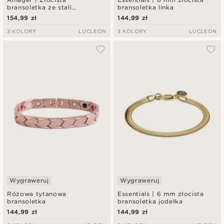
bransoletka ze stali
bransoletka linka
nierdzewnej z cyrkoniami
154,99 zł
144,99 zł
3 KOLORY
LUCLEON
3 KOLORY
LUCLEON
Wygraweruj
Wygraweruj
Różowa tytanowa
Essentials | 6 mm złocista
bransoletka
bransoletka jodełka
144,99 zł
144,99 zł