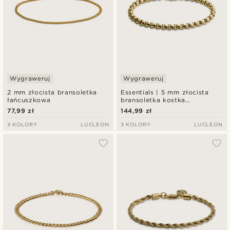
Wygraweruj
Wygraweruj
2 mm złocista bransoletka
Essentials | 5 mm złocista
łańcuszkowa
bransoletka kostka
zakrzywiona
77,99 zł
144,99 zł
3 KOLORY
LUCLEON
3 KOLORY
LUCLEON