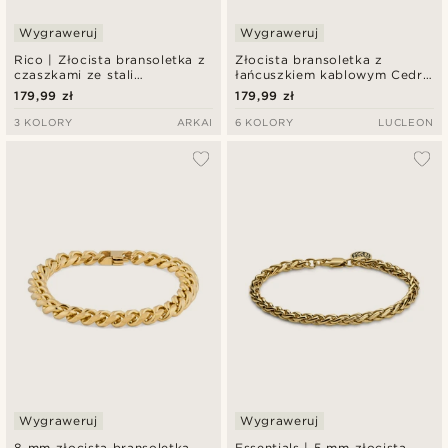
Wygraweruj
Wygraweruj
Rico | Złocista bransoletka z
Złocista bransoletka z
czaszkami ze stali
łańcuszkiem kablowym Cedric
nierdzewnej
Amager
179,99 zł
179,99 zł
3 KOLORY
ARKAI
6 KOLORY
LUCLEON
Wygraweruj
Wygraweruj
8 mm złocista bransoletka
Essentials | 5 mm złocista