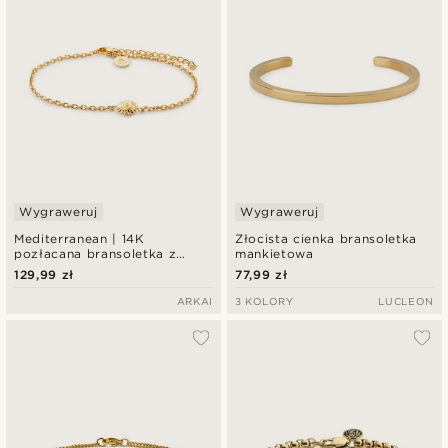
Wygraweruj
Wygraweruj
Mediterranean | 14K
Złocista cienka bransoletka
pozłacana bransoletka z
mankietowa
turkusową zawieszką w
129,99 zł
77,99 zł
kształcie słońca
ARKAI
3 KOLORY
LUCLEON