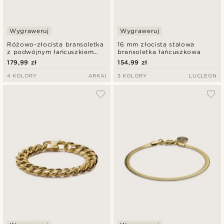
Wygraweruj
Wygraweruj
Różowo-złocista bransoletka
16 mm złocista stalowa
z podwójnym łańcuszkiem
bransoletka łańcuszkowa
Rico
179,99 zł
154,99 zł
4 KOLORY
ARKAI
3 KOLORY
LUCLEON