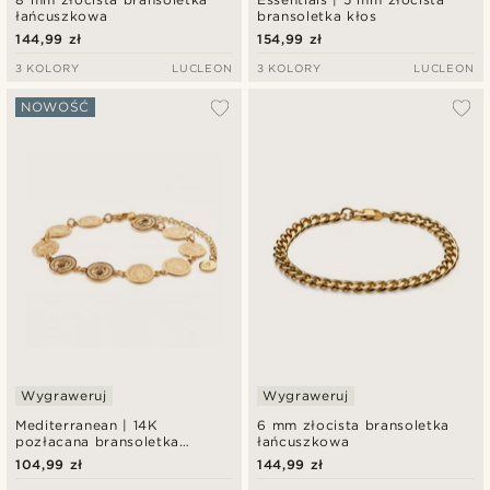
łańcuszkowa
bransoletka kłos
144,99 zł
154,99 zł
3 KOLORY
LUCLEON
3 KOLORY
LUCLEON
NOWOŚĆ
Wygraweruj
Wygraweruj
Mediterranean | 14K
6 mm złocista bransoletka
pozłacana bransoletka
łańcuszkowa
łańcuszkowa z monetami 10
104,99 zł
144,99 zł
mm