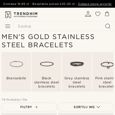
Dostawa
16,99 zł
- Bezpłatna ponad
220,00 zł
-
Zobacz opcje wysyłki
Szukaj
MEN'S GOLD STAINLESS
STEEL BRACELETS
Bransoletki
Black
Grey stainless
Pink stainl
stainless steel
steel
steel
bracelets
bracelets
bracelet
76 Produkty/-Ów
FILTRY
SORTUJ WG