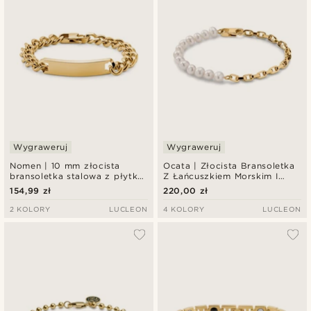
Wygraweruj
Wygraweruj
Nomen | 10 mm złocista
Ocata | Złocista Bransoletka
bransoletka stalowa z płytką
Z Łańcuszkiem Morskim I
ID
Perłami
154,99 zł
220,00 zł
2 KOLORY
LUCLEON
4 KOLORY
LUCLEON