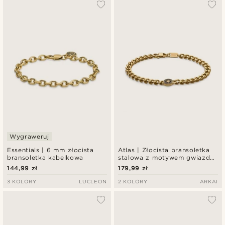
Wygraweruj
Essentials | 6 mm złocista
Atlas | Złocista bransoletka
bransoletka kabelkowa
stalowa z motywem gwiazdy
polarnej
144,99 zł
179,99 zł
3 KOLORY
LUCLEON
2 KOLORY
ARKAI