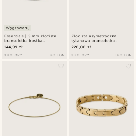
Wygraweruj
Essentials | 3 mm złocista
Złocista asymetryczna
bransoletka kostka
tytanowa bransoletka
zakrzywiona
magnetyczna
144,99 zł
220,00 zł
3 KOLORY
LUCLEON
3 KOLORY
LUCLEON