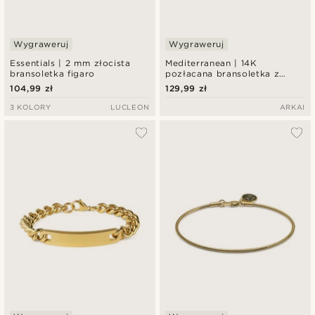
Wygraweruj
Wygraweruj
Essentials | 2 mm złocista
Mediterranean | 14K
bransoletka figaro
pozłacana bransoletka z
zawieszkami i białymi
104,99 zł
129,99 zł
cyrkoniami
3 KOLORY
LUCLEON
ARKAI