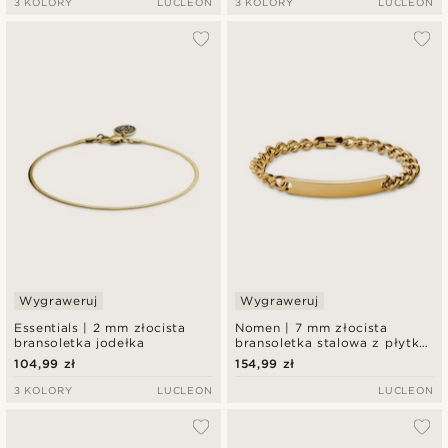
3 KOLORY
LUCLEON
3 KOLORY
LUCLEON
Wygraweruj
Wygraweruj
Essentials | 2 mm złocista
Nomen | 7 mm złocista
bransoletka jodełka
bransoletka stalowa z płytką
ID
104,99 zł
154,99 zł
3 KOLORY
LUCLEON
LUCLEON