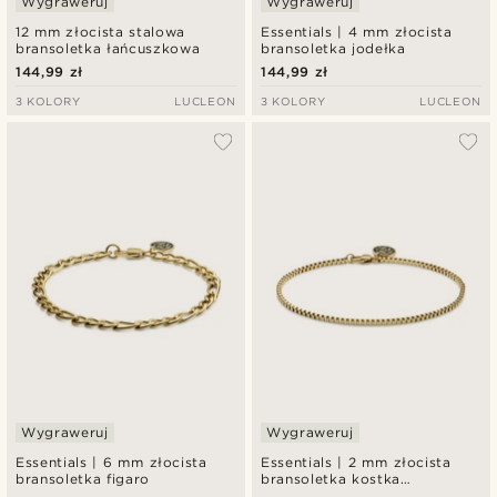
Wygraweruj
Wygraweruj
12 mm złocista stalowa
Essentials | 4 mm złocista
bransoletka łańcuszkowa
bransoletka jodełka
144,99 zł
144,99 zł
3 KOLORY
LUCLEON
3 KOLORY
LUCLEON
Wygraweruj
Wygraweruj
Essentials | 6 mm złocista
Essentials | 2 mm złocista
bransoletka figaro
bransoletka kostka
kwadratowa