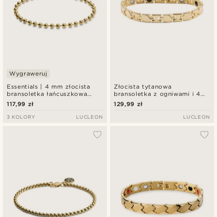
Wygraweruj
Essentials | 4 mm złocista
Złocista tytanowa
bransoletka łańcuszkowa
bransoletka z ogniwami i 4
kulkowa
elementami
117,99 zł
129,99 zł
3 KOLORY
LUCLEON
LUCLEON