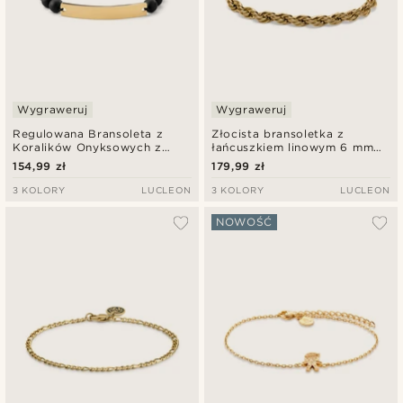
Wygraweruj
Wygraweruj
Regulowana Bransoleta z
Złocista bransoletka z
Koralików Onyksowych z
łańcuszkiem linowym 6 mm
Płytką Ze Stali Nierdzewnej w
Corwin Amager
154,99 zł
179,99 zł
Kolorze Złotym
3 KOLORY
LUCLEON
3 KOLORY
LUCLEON
NOWOŚĆ