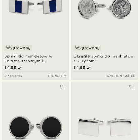
Wygraweruj
Wygraweruj
Spinki do mankietów w
Okrągłe spinki do mankietów
kolorze srebrnym i
z krzyżami
granatowym
84,99 zł
84,99 zł
3 KOLORY
TRENDHIM
WARREN ASHER