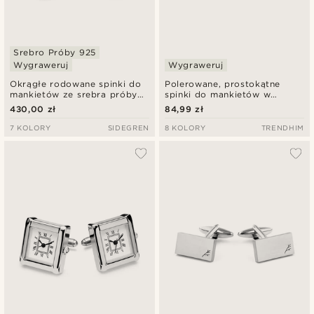
Srebro Próby 925
Wygraweruj
Wygraweruj
Okrągłe rodowane spinki do
Polerowane, prostokątne
mankietów ze srebra próby
spinki do mankietów w
925 z inkrustacją z onyksu
kolorze srebrnym
430,00 zł
84,99 zł
7 KOLORY
SIDEGREN
8 KOLORY
TRENDHIM