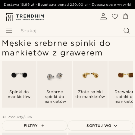
Dostawa
16,99 zł
- Bezpłatna ponad
220,00 zł
-
Zobacz opcje wysyłki
Szukaj
Męskie srebrne spinki do
mankietów z grawerem
Spinki do
Srebrne
Złote spinki
Drewnian
mankietów
spinki do
do mankietów
spinki d
mankietów
mankietó
32 Produkty/-Ów
FILTRY
SORTUJ WG