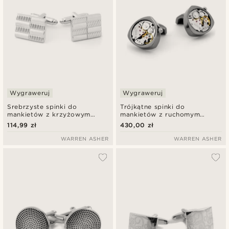
Wygraweruj
Wygraweruj
Srebrzyste spinki do
Trójkątne spinki do
mankietów z krzyżowym
mankietów z ruchomym
wzorem
mechanizmem
114,99 zł
430,00 zł
WARREN ASHER
WARREN ASHER