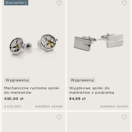
Najbardziej popularne
Bestsellery
Najnowsze
Najniższa cena
Najwyższa cena
Wygraweruj
Wygraweruj
Mechaniczne ruchome spinki
Wyjątkowe spinki do
do mankietów
mankietów z podziałką
430,00 zł
84,99 zł
5 KOLORY
WARREN ASHER
WARREN ASHER