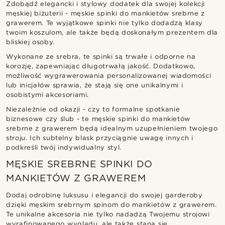
Zdobądź elegancki i stylowy dodatek dla swojej kolekcji
męskiej biżuterii - męskie spinki do mankietów srebrne z
grawerem. Te wyjątkowe spinki nie tylko dodadzą klasy
twoim koszulom, ale także będą doskonałym prezentem dla
bliskiej osoby.
Wykonane ze srebra, te spinki są trwałe i odporne na
korozję, zapewniając długotrwałą jakość. Dodatkowo,
możliwość wygrawerowania personalizowanej wiadomości
lub inicjałów sprawia, że stają się one unikalnymi i
osobistymi akcesoriami.
Niezależnie od okazji - czy to formalne spotkanie
biznesowe czy ślub - te męskie spinki do mankietów
srebrne z grawerem będą idealnym uzupełnieniem twojego
stroju. Ich subtelny blask przyciągnie uwagę innych i
podkreśli twój indywidualny styl.
MĘSKIE SREBRNE SPINKI DO
MANKIETÓW Z GRAWEREM
Dodaj odrobinę luksusu i elegancji do swojej garderoby
dzięki męskim srebrnym spinom do mankietów z grawerem.
Te unikalne akcesoria nie tylko nadadzą Twojemu strojowi
wyrafinowanego wyglądu, ale także staną się