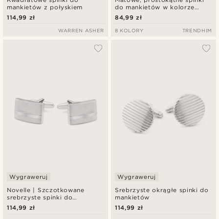
mankietów z połyskiem
do mankietów w kolorze
srebrnym
114,99 zł
84,99 zł
WARREN ASHER
8 KOLORY
TRENDHIM
Wygraweruj
Wygraweruj
Novelle | Szczotkowane
Srebrzyste okrągłe spinki do
srebrzyste spinki do
mankietów
mankietów z polerowanymi
114,99 zł
114,99 zł
akcentami