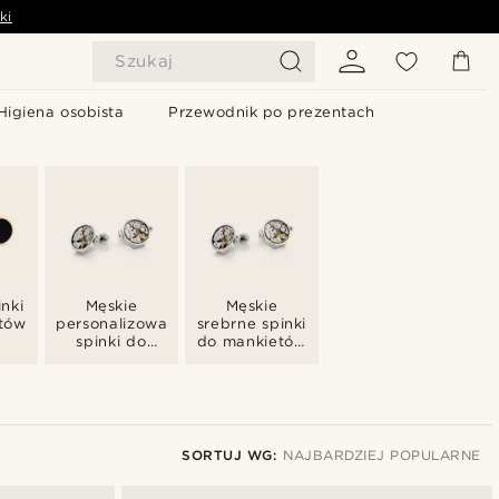
ki
Szukaj
Higiena osobista
Przewodnik po prezentach
nki
Męskie
Męskie
tów
personalizowane
srebrne spinki
spinki do
do mankietów
mankietów
z grawerem
SORTUJ WG:
NAJBARDZIEJ POPULARNE