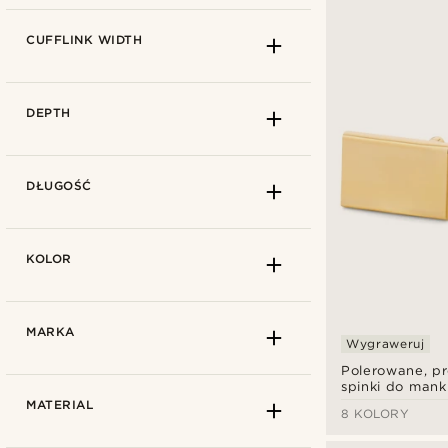
CUFFLINK WIDTH
DEPTH
DŁUGOŚĆ
KOLOR
MARKA
Wygraweruj
Min.
Polerowane, pr
spinki do mank
Maks.
6mm
(3)
kolorze złotym
MATERIAL
8 KOLORY