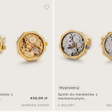
Wygraweruj
ietów z
Spinki do mankietów z
430,00 zł
mechanicznym
 złota
mechanizmem – złota
WARREN ASHER
5 KOLORY
WA
a tarcza
koperta ze srebrną tarczą