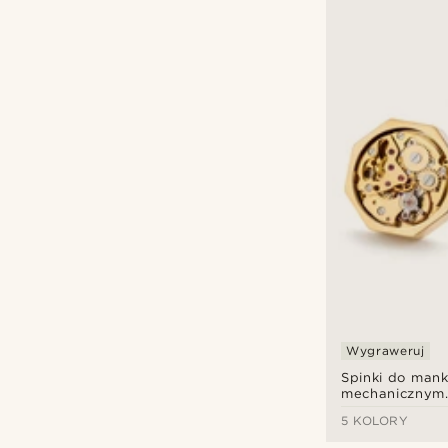
Wygraweruj
Spinki do mank
mechanicznym
mechanizmem –
5 KOLORY
koperta & złot