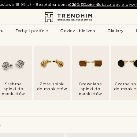
ostawa
16,99 zł
-
Bezpłatna ponad
Kontakt z nami
220,00 zł
-
Zobacz opcje wysył
ru
Torby i portfele
Odzież i bielizna
Okulary
Srebrne
Złote spinki
Drewniane
Czarne spi
spinki do
do mankietów
spinki do
do mankie
mankietów
mankietów
W