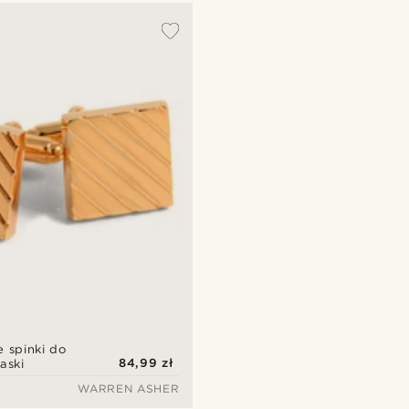
e spinki do
84,99 zł
aski
WARREN ASHER