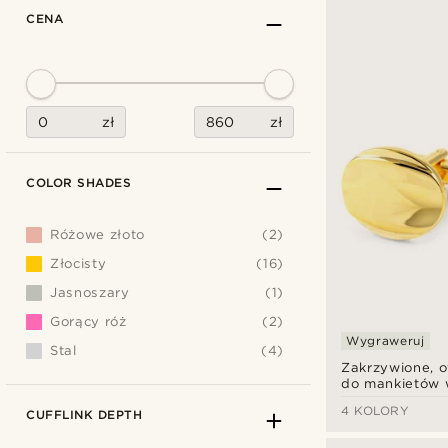
CENA
zł
zł
COLOR SHADES
Różowe złoto
(2)
Złocisty
(16)
Jasnoszary
(1)
Gorący róż
(2)
Wygraweruj
Stal
(4)
Zakrzywione, o
do mankietów 
złotym
4 KOLORY
CUFFLINK DEPTH