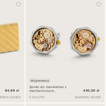
Najbardziej popularne
Najnowsze
Najniższa cena
Najwyższa cena
Wygraweruj
Spinki do mankietów z
84,99 zł
430,00 zł
mechanicznym
mechanizmem – srebrna
RREN ASHER
5 KOLORY
WARREN ASHER
koperta ze złotą tarczą