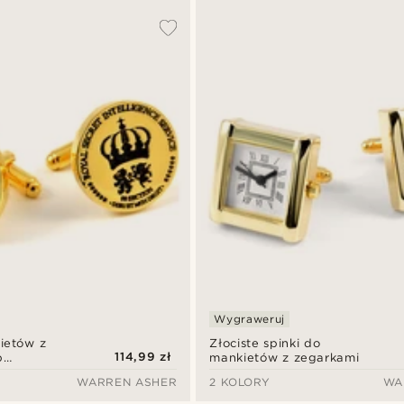
Wygraweruj
ietów z
Złociste spinki do
114,99 zł
b
mankietów z zegarkami
WARREN ASHER
2 KOLORY
WA