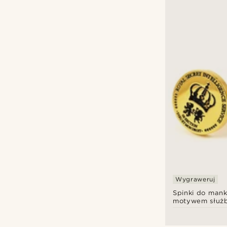
Wygraweruj
Spinki do mank
motywem służ
specjalnych