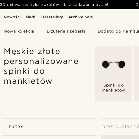
30-dniowa polityka zwrotów - bez zadawania pytań!
D
Nowości
Marki
Bestsellery
Archive Sale
Nowa kolekcja
Biżuteria i zegarki
Dodatki do garnitu
Męskie złote
personalizowane
spinki do
mankietów
Spinki do
mankietów
FILTRY
19 PRODUKTY/-Ó