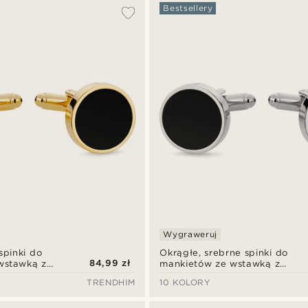
Bestsellery
Wygraweruj
spinki do
Okrągłe, srebrne spinki do
84,99 zł
wstawką z
mankietów ze wstawką z
onyksu
TRENDHIM
10 KOLORY