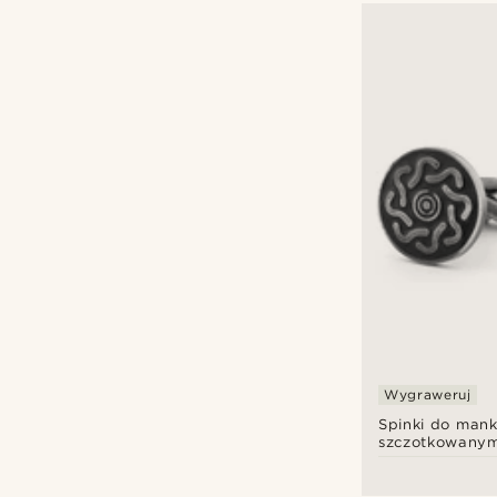
Wygraweruj
Spinki do mank
szczotkowanym
motywem