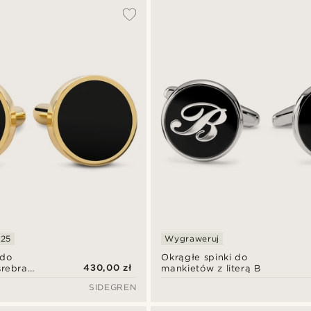
925
Wygraweruj
 do
Okrągłe spinki do
430,00 zł
srebra
mankietów z literą B
yte 14-
SIDEGREN
tem z
nyksu