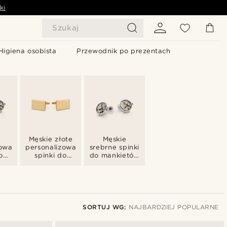
ki
Szukaj
Higiena osobista
Przewodnik po prezentach
Męskie złote
Męskie
zowane
personalizowane
srebrne spinki
o
spinki do
do mankietów
ów
mankietów
z grawerem
SORTUJ WG:
NAJBARDZIEJ POPULARNE