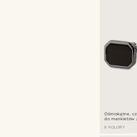
Bohemian Revolt
(2)
Lucleon
(1)
Sidegren
(2)
Trendhim
(28)
Warren Asher
(12)
zł
zł
Rodzaje personalizacji
Grawerować
(34)
Ośmiokątne, cz
do mankietów 
z onyksu
8 KOLORY