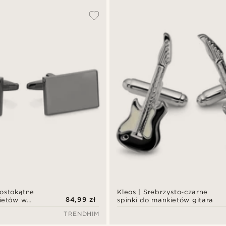
ostokątne
Kleos | Srebrzysto-czarne
84,99 zł
ietów w
spinki do mankietów gitara
ze
TRENDHIM