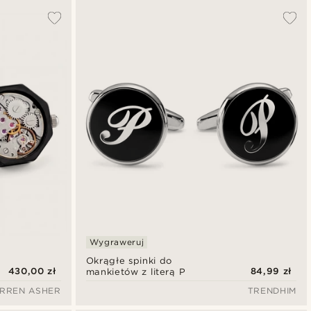
Wygraweruj
Okrągłe spinki do
430,00 zł
84,99 zł
mankietów z literą P
RREN ASHER
TRENDHIM