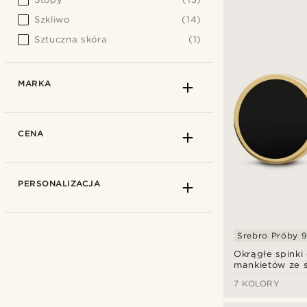
Szkliwo
(14)
Sztuczna skóra
(1)
MARKA
CENA
PERSONALIZACJA
Srebro Próby 
Okrągłe spinki
mankietów ze 
próby 925 pokr
7 KOLORY
karatowym zło
inkrustacją z o