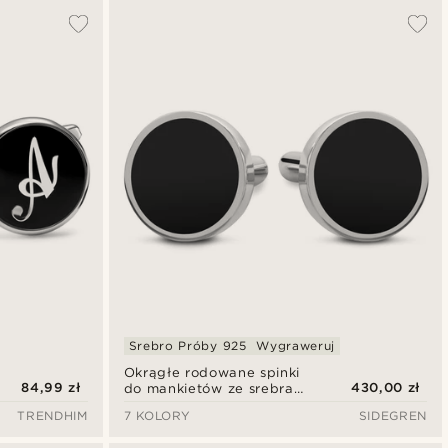
Srebro Próby 925
Wygraweruj
Okrągłe rodowane spinki
84,99 zł
430,00 zł
do mankietów ze srebra
próby 925 z inkrustacją z
TRENDHIM
7 KOLORY
SIDEGREN
onyksu