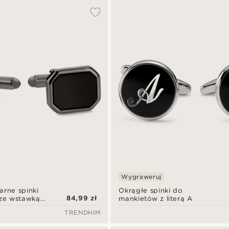
Wygraweruj
arne spinki
Okrągłe spinki do
84,99 zł
ze wstawką
mankietów z literą A
TRENDHIM