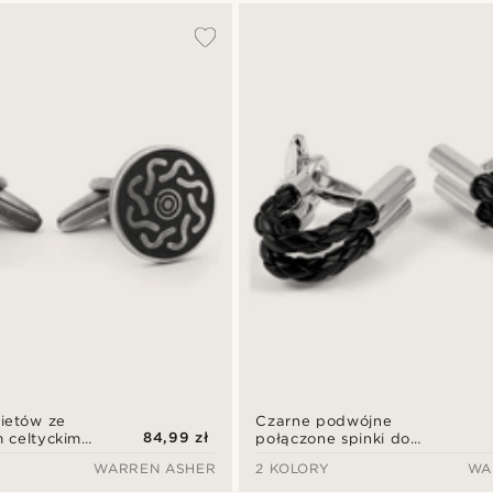
ietów ze
Czarne podwójne
84,99 zł
 celtyckim
połączone spinki do
mankietów
WARREN ASHER
2 KOLORY
WA