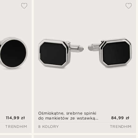
Najbardziej popularne
Najnowsze
Najniższa cena
Najwyższa cena
Ośmiokątne, srebrne spinki
114,99 zł
84,99 zł
do mankietów ze wstawką
z onyksu
TRENDHIM
8 KOLORY
TRENDHIM