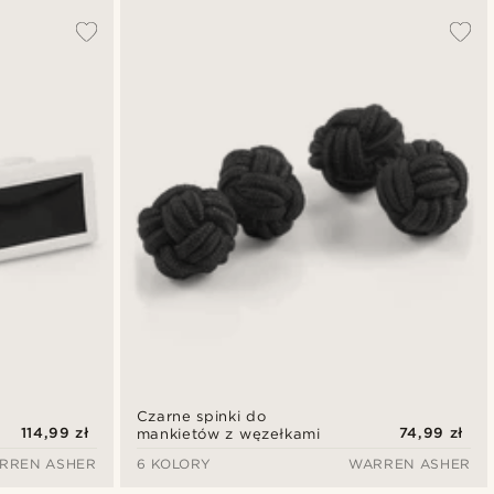
Czarne spinki do
114,99 zł
74,99 zł
mankietów z węzełkami
RREN ASHER
6 KOLORY
WARREN ASHER