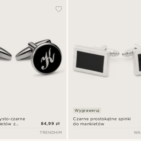
Wygraweruj
ysto-czarne
Czarne prostokątne spinki
84,99 zł
ietów z
do mankietów
TRENDHIM
WA