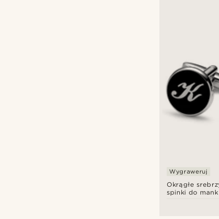
Wygraweruj
Okrągłe srebrz
spinki do mank
inicjałem K