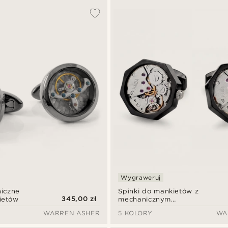
Wygraweruj
iczne
Spinki do mankietów z
345,00 zł
ietów
mechanicznym
mechanizmem – koperta
WARREN ASHER
5 KOLORY
WA
w kolorze gunmetal z
srebrną tarczą