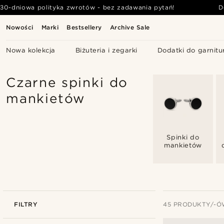
30-dniowa polityka zwrotów - bez zadawania pytań!
D
Nowości
Marki
Bestsellery
Archive Sale
Nowa kolekcja
Biżuteria i zegarki
Dodatki do garnitu
Czarne spinki do
mankietów
Spinki do
mankietów
FILTRY
45 PRODUKTY/-Ó