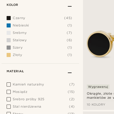
KOLOR
Czarny
(45)
Niebieski
(1)
Srebrny
(7)
Stalowy
(6)
Szary
(1)
Złoty
(1)
MATERIAŁ
Kamień naturalny
(7)
Wygraweruj
Mosiądz
(15)
Okrągłe, złote 
mankietów ze 
Srebro próby 925
(2)
onyksu
10 KOLORY
Stal nierdzewna
(4)
Stopy
(13)