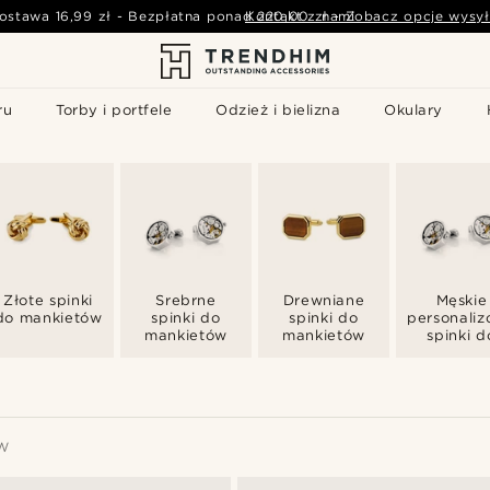
ostawa
16,99 zł
-
Bezpłatna ponad
Kontakt z nami
220,00 zł
-
Zobacz opcje wysył
ru
Torby i portfele
Odzież i bielizna
Okulary
Złote spinki
Srebrne
Drewniane
Męskie
do mankietów
spinki do
spinki do
personali
mankietów
mankietów
spinki d
mankiet
W