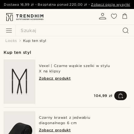
Dostawa
16,99 zł
- Bezpłatna ponad
220,00 zł
-
Zobacz opcje wysyłki
Szukaj
Looks
Kup ten styl
Kup ten styl
Vexel | Czarne wąskie szelki w stylu
X na klipsy
Zobacz produkt
104,99 zł
Czarny krawat z jedwabiu
diagonalnego 6 cm
Zobacz produkt